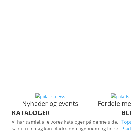
Se Ranger modeller
RZR
Se Modeller
Børn & Unge
Se modeller
Nyheder og events
Fordele me
KATALOGER
BL
Vi har samlet alle vores kataloger på denne side,
Tops
så du i ro mag kan bladre dem igennem og finde
Plad