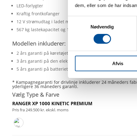
dem, eller som de har indsaml
LED-forlygter
Kraftig frontkofanger
Samtykkevalg
12 V strømudtag i ladet med integreret kontakt i instrume
Nødvendig
567 kg lastekapacitet og 1.134 kg trækkapacitet
Modellen inkluderer:
2 års garanti på køretøjet*
3 års garanti på den elektriske drivlinje*
Afvis
5 års garanti på batteriet*
* Kampagnegaranti for drivlinje inkluderer 24 måneders fabr
yderligere 36 måneders garanti.
Vælg Type & Farve
RANGER XP 1000 KINETIC PREMIUM
Pris fra 249.500 kr. ekskl. moms