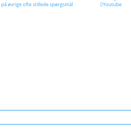
 på øvrige ofte stillede spørgsmål
Youtube

IUM
R