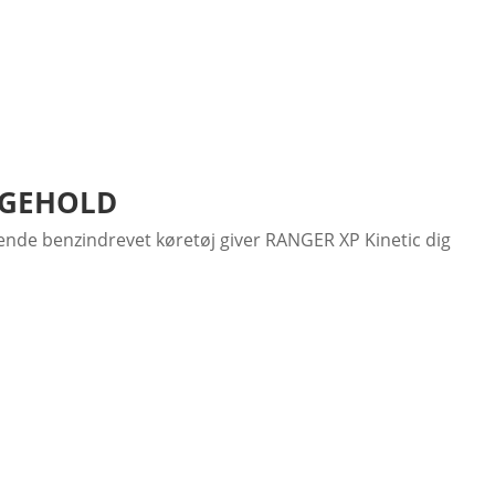
IGEHOLD
rende benzindrevet køretøj giver RANGER XP Kinetic dig
l 70 km rækkevidde, mens Ultimate er udstyret med et
er.