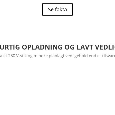
Se fakta
URTIG OPLADNING OG LAVT VEDL
 et 230 V‑stik og mindre planlagt vedligehold end et tilsva
BEHOV
inetic Premium har et 14,9 kWh litium‑ion‑batteri med op ti
ækkevidde på én opladning.
oplader, der gør det muligt at oplade fra 0–100 % på 5 tim
avere end for en tilsvarende benzindrevet model.