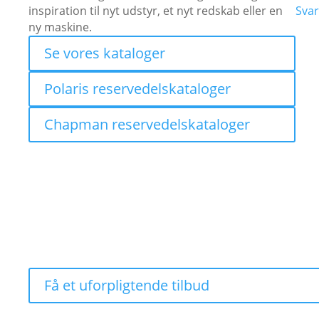
inspiration til nyt udstyr, et nyt redskab eller en
Svar
ny maskine.
Se vores kataloger
Polaris reservedelskataloger
Chapman reservedelskataloger
RANGER XP KINETIC PREM
KRAFTEN TIL AT KLARE ENDNU FLERE OPGAVE
Få et uforpligtende tilbud