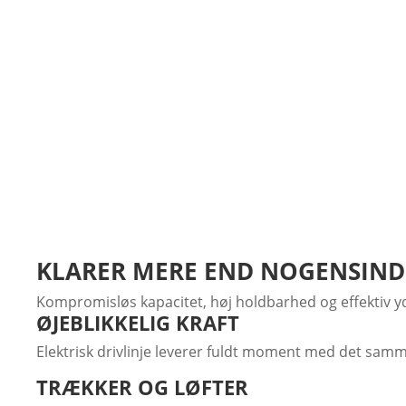
Oversigt
Egenskaber
Galleri
Video
KLARER MERE END NOGENSIND
Kompromisløs kapacitet, høj holdbarhed og effektiv yde
ØJEBLIKKELIG KRAFT
Elektrisk drivlinje leverer fuldt moment med det samme
TRÆKKER OG LØFTER