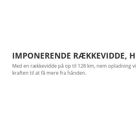
IMPONERENDE RÆKKEVIDDE, H
Med en rækkevidde på op til 128 km, nem opladning via
kraften til at få mere fra hånden.
RÆKKEVIDDE, DER PASSER TIL DINE 
Vælg den rækkevidde, der passer til dig. RANGER XP K
29,8 kWh litium‑ion‑batteri, der giver op til 128 km r
HURTIG OG NEM OPLADNING
RANGER XP Kinetic leveres som standard med en 230 V‑
ØKONOMISK
Serviceomkostningerne vurderes til at være ca. 70 % l