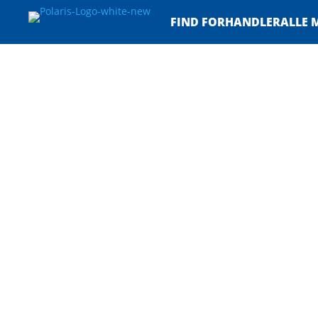
FIND FORHANDLER
ALLE 
Sportsman
Ranger
RZR
Børn & Unge
Sportsman
Se Modeller
Ranger