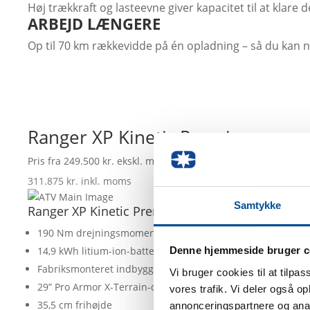
Høj trækkraft og lasteevne giver kapacitet til at klare
ARBEJD LÆNGERE
Op til 70 km rækkevidde på én opladning – så du kan 
Ranger XP Kinetic Premium
Pris fra 249.500 kr. ekskl. moms
311.875 kr. inkl. moms
Samtykke
Ranger XP Kinetic Premium EGENSKAPER:
190 Nm drejningsmoment
14,9 kWh litium-ion-batteri med op til 70 km anslået rækk
Denne hjemmeside bruger c
Fabriksmonteret indbygget lader på 3 kW
Vi bruger cookies til at tilpas
29” Pro Armor X-Terrain-dæk og 14” alufælge
vores trafik. Vi deler også 
35,5 cm frihøjde
annonceringspartnere og anal