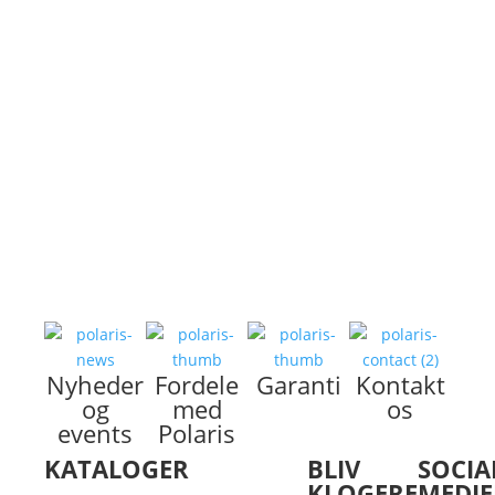
Se Ranger modeller
RZR
Se Modeller
Børn & Unge
Se modeller
Nyheder
Fordele
Garanti
Kontakt
og
med
os
events
Polaris
KATALOGER
BLIV
SOCIA
KLOGERE
MEDIE