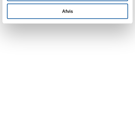
Afvis
TILMELD DIG
NYHEDSBREVET
M
Fornavn
E-mail
(Påkrævet)
Virksomhed
Privatperson