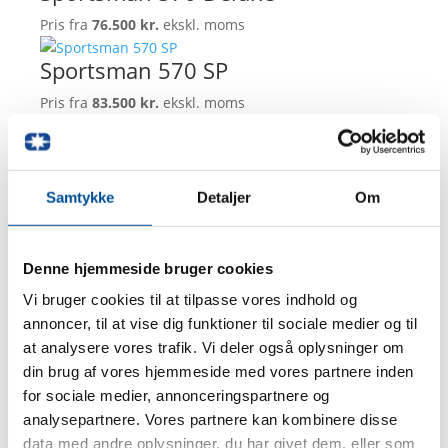
Pris fra
76.500 kr.
ekskl. moms
Sportsman 570 SP
Pris fra
83.500 kr.
ekskl. moms
Special Editions
ATV’er bygget til formålet – med høj ydeevne.
Samtykke
Detaljer
Om
Sportsman 570 Black Edition
Pris fra
81.500 kr.
ekskl. moms
Denne hjemmeside bruger cookies
Sportsman 570 Hunter
Vi bruger cookies til at tilpasse vores indhold og
Pris fra
84.500 kr.
ekskl. moms
annoncer, til at vise dig funktioner til sociale medier og til
at analysere vores trafik. Vi deler også oplysninger om
Sportsman SE 2UP
din brug af vores hjemmeside med vores partnere inden
Pris fra
85.500 kr.
ekskl. moms
for sociale medier, annonceringspartnere og
analysepartnere. Vores partnere kan kombinere disse
data med andre oplysninger, du har givet dem, eller som