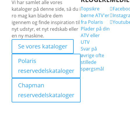
Vi har samlet alle vores
Topsikre
Facebo
kataloger på denne side, så du i

børne ATV'er
Instagr
ro mag kan bladre dem

fra Polaris
Youtub
igennem og finde inspiration til

Plader på din
nyt udstyr, et nyt redskab eller
ATV eller
en ny maskine.
UTV
Se vores kataloger
Svar på
øvrige ofte
Polaris
stillede
spørgsmål
reservedelskataloger
Chapman
reservedelskataloger