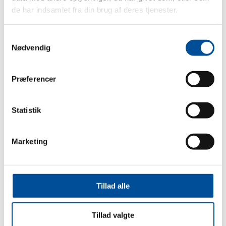
de har indsamlet fra din brug af deres tjenester.
MODTAG NYHEDER OG
Samtykkevalg
TIPS
Nødvendig
FRA POLARIS DANMARK
Præferencer
Altid i bevægelse, evigt søgende, aldrig i ro.
Vores passion for friluftslivet forener os og
Statistik
skaber et bånd, der stikker dybere end det
mekaniske. Vores fritids- og arbejdsmaskiner er
bygget til at være de bedste off-road køretøjer,
Marketing
og de tager dig derhen, hvor andre ikke kan – fra
det fjerntliggende, snedækkede jagttårn til
racerbanen i ørkensolen, og alt derimellem.
Tillad alle
Tilmeld Nyhedsbrev
Tillad valgte