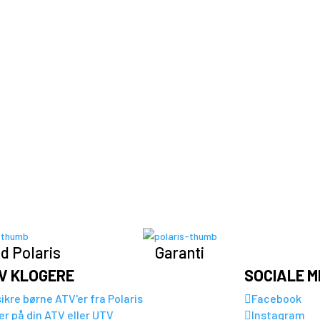
d Polaris
Garanti
IV KLOGERE
SOCIALE M
ikre børne ATV'er fra Polaris
Facebook

er på din ATV eller UTV
Instagram
