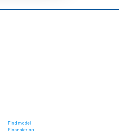
5
5
INFORMATION
Find model
Finansiering