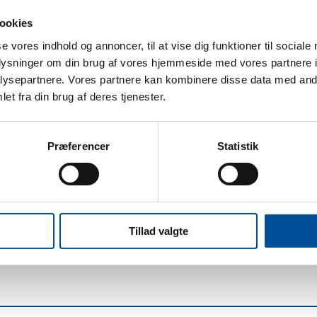
ookies
se vores indhold og annoncer, til at vise dig funktioner til sociale
oplysninger om din brug af vores hjemmeside med vores partnere i
ysepartnere. Vores partnere kan kombinere disse data med andr
et fra din brug af deres tjenester.
Præferencer
Statistik
Tillad valgte
on for friluftslivet forener os og skaber et bånd, der stikker d
tager dig derhen, hvor andre ikke kan – fra det fjerntliggende,