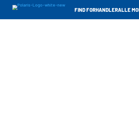
FIND FORHANDLER
ALLE MO
Sportsman
Ranger
RZR
Børn & Unge
Sportsman
Se Modeller
Ranger