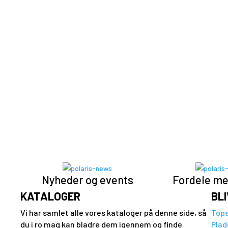
Se Ranger modeller
RZR
Se Modeller
Børn & Unge
Se modeller
Nyheder og events
Fordele me
KATALOGER
BL
Vi har samlet alle vores kataloger på denne side, så
Tops
du i ro mag kan bladre dem igennem og finde
Plad