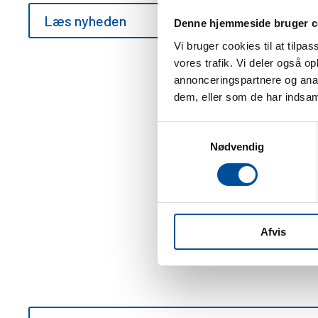
Læs nyheden
Denne hjemmeside bruger c
Vi bruger cookies til at tilpas
vores trafik. Vi deler også 
annonceringspartnere og anal
dem, eller som de har indsaml
Samtykkevalg
Nødvendig
MODTAG NYHEDER OG TIPS
Afvis
FRA POLARIS DANMARK
Altid i bevægelse, evigt søgende, aldrig i ro. Vores passi
er bygget til at være de bedste off-road køretøjer, og de 
derimellem.