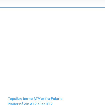
Tilmeld Nyhedsbrev
Find forhandler
BLIV KLOGERE
Topsikre børne ATV'er fra Polaris
Plader på din ATV eller UTV