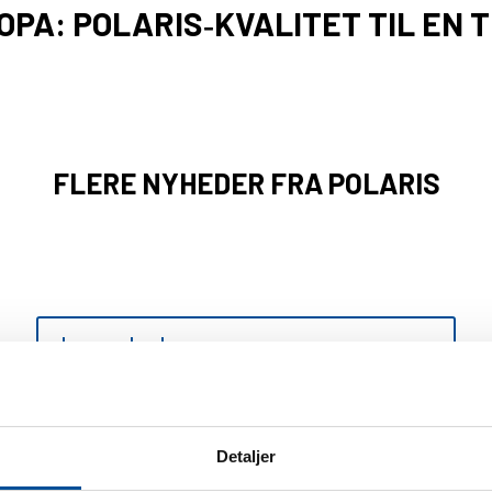
PA: POLARIS‑KVALITET TIL EN 
FLERE NYHEDER FRA POLARIS
POLARIS LANCERER SIN MEST
KOMPLETTE ATV-SERIE MED
FORLÆNGET CHASSIS OG KOMFORT TIL
TO PERSONER
Læs nyheden
Detaljer