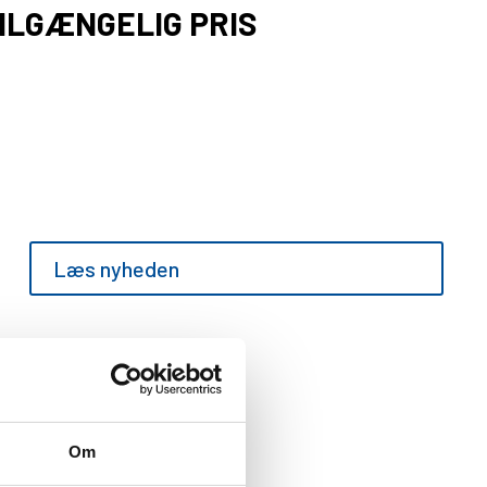
TILGÆNGELIG PRIS
POLARIS FEJRER 40 ÅR MED ATV’ER
Læs nyheden
Om