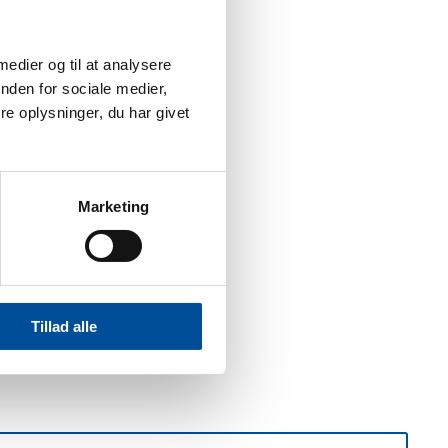
 medier og til at analysere
nden for sociale medier,
e oplysninger, du har givet
Marketing
Tillad alle
ybere end det mekaniske. Vores fritids- og arbejdsmaskiner
 snedækkede jagttårn til racerbanen i ørkensolen, og alt