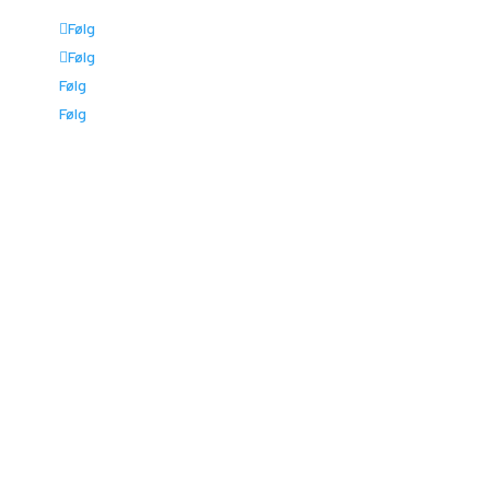
©Polaris Danmark 2026
Følg
Følg
Følg
Følg
TILMELD DIG NYHEDSBREVET
Fornavn
E-mail
(Påkrævet)