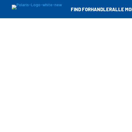
FIND FORHANDLER
ALLE MO
Sportsman
Ranger
RZR
Børn & Unge
Sportsman
Se Modeller
Ranger