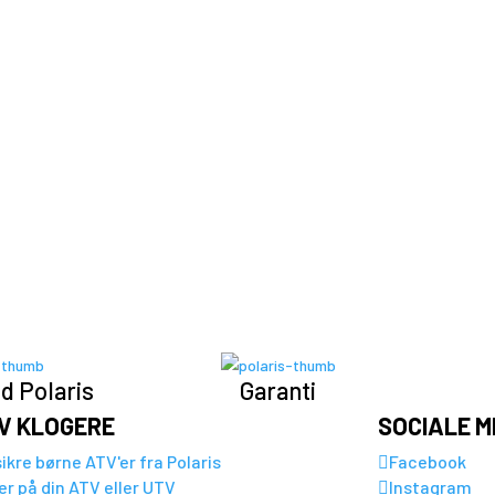
d Polaris
Garanti
IV KLOGERE
SOCIALE M
ikre børne ATV'er fra Polaris
Facebook

er på din ATV eller UTV
Instagram
