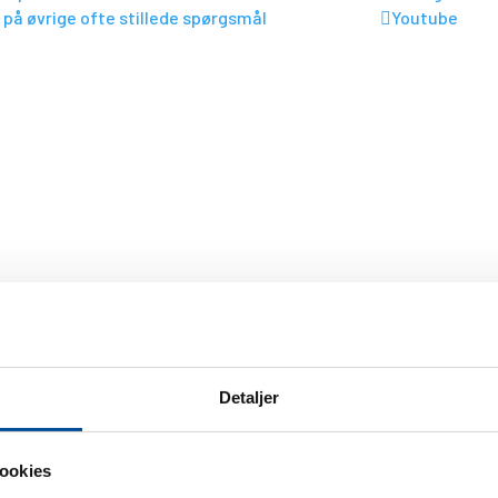
 på øvrige ofte stillede spørgsmål
Youtube

en længe modtage nyhedsbreve i din indbakke.
Detaljer
ookies