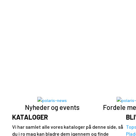
Se Ranger modeller
RZR
Se Modeller
Børn & Unge
Se modeller
Nyheder og events
Fordele me
KATALOGER
BL
Vi har samlet alle vores kataloger på denne side, så
Tops
du i ro mag kan bladre dem igennem og finde
Plad