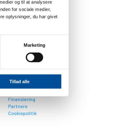
 medier og til at analysere
nden for sociale medier,
5
e oplysninger, du har givet
Marketing
5
Tillad alle
INFORMATION
Find model
Finansiering
Partnere
Cookiepolitik