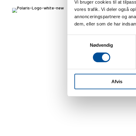
Vi bruger cookies til at tilpas
vores trafik. Vi deler også 
annonceringspartnere og anal
dem, eller som de har indsaml
Samtykkevalg
Nødvendig
Afvis
KONTAKT
POLARIS Danmark
Industrivej 20
6900 Skjern
+45 96 80 80 88
ÅBNINGSTIDER
Mandag - Torsdag: Kl. 7.30 - 16.00