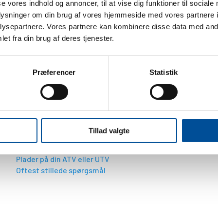
se vores indhold og annoncer, til at vise dig funktioner til sociale
oplysninger om din brug af vores hjemmeside med vores partnere i
Tilmeld Nyhedsbrev
ysepartnere. Vores partnere kan kombinere disse data med andr
et fra din brug af deres tjenester.
Præferencer
Statistik
Find forhandler
Tillad valgte
BLIV KLOGERE
Topsikre børne ATV'er fra Polaris
Plader på din ATV eller UTV
Oftest stillede spørgsmål