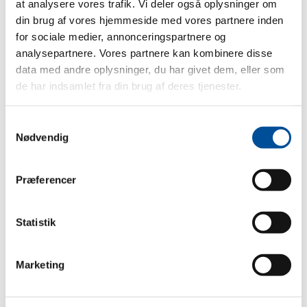
at analysere vores trafik. Vi deler også oplysninger om
Klar til en hel dag i terrænet – med komfortable
din brug af vores hjemmeside med vores partnere inden
sæder og masser af praktisk opbevaring i
for sociale medier, annonceringspartnere og
kabinen.
analysepartnere. Vores partnere kan kombinere disse
data med andre oplysninger, du har givet dem, eller som
r du
de har indsamlet fra din brug af deres tjenester.
Samtykkevalg
Nødvendig
s gør
Præferencer
et
Statistik
r du
Marketing