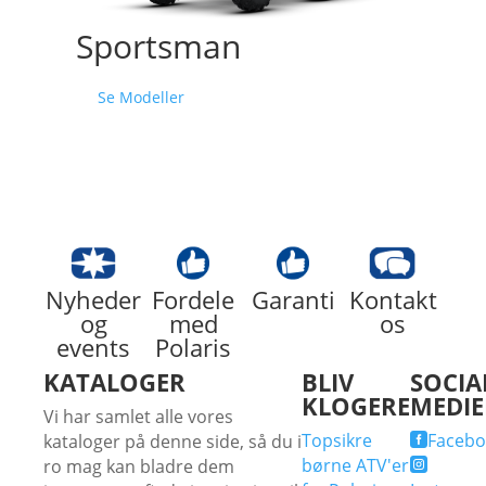
Sportsman
Se Modeller
Nyheder
Fordele
Garanti
Kontakt
og
med
os
events
Polaris
KATALOGER
BLIV
SOCIA
KLOGERE
MEDIE
Vi har samlet alle vores
Topsikre
Facebo
kataloger på denne side, så du i

børne ATV'er
ro mag kan bladre dem
