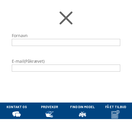
M
Fornavn
E-mail
(Påkrævet)
Virksomhed
Privatperson
KONTAKT OS
PRØVEKØR
FIND DIN MODEL
FÅ ET TILBUD
[polaris_sidenav]