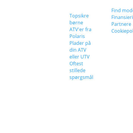
KONTAKT
BLIV
INFORM
KLOGERE
POLARIS
Find mod
Topsikre
Danmark
Finansier
børne
Industrivej 20
Partnere
ATV'er fra
6900 Skjern
Cookiepol
Polaris
+45 96 80 80 88
Plader på
ÅBNINGSTIDER
din ATV
eller UTV
Mandag -
Oftest
Torsdag: Kl. 7.30 -
stillede
16.00
spørgsmål
Fredag: Kl. 7.30 -
12.30
Lørdag - Søndag:
Lukket
CVR 36426357