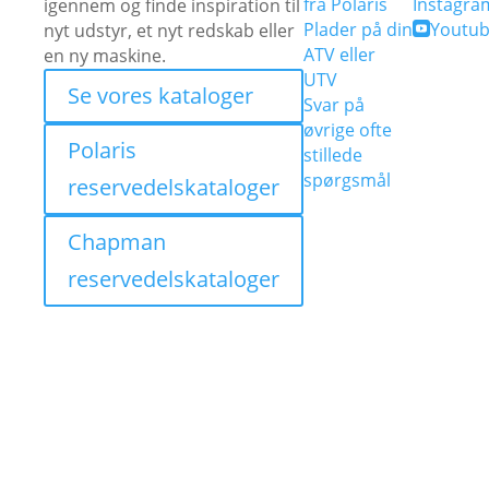
fra Polaris
Instagra
igennem og finde inspiration til
Plader på din
Youtu
nyt udstyr, et nyt redskab eller

ATV eller
en ny maskine.
UTV
Se vores kataloger
Svar på
øvrige ofte
Polaris
stillede
spørgsmål
reservedelskataloger
Chapman
reservedelskataloger
RANGER 1000
HVERDAGSHELTEN