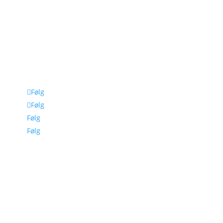
FOR
FORHANDLERE
Polaris DK
Forhandlerportal
Polaris Portal
Webshop
©Polaris Danmark 2026
Følg
Følg
Følg
Følg
TILMELD DIG
NYHEDSBREVET