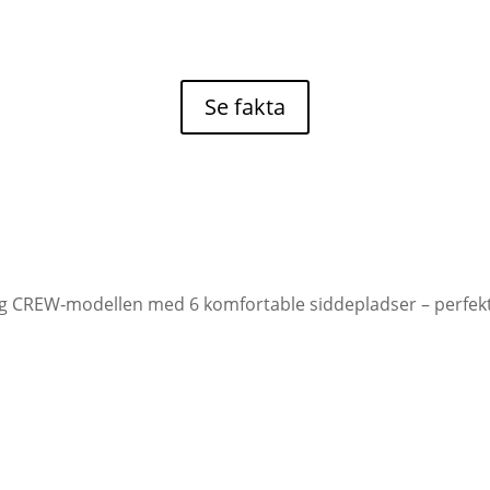
Se fakta
 CREW‑modellen med 6 komfortable siddepladser – perfekt t
de sæder med sidestøtte. De nye kabinedøre er nemme at b
PLEV MERE
 lyser vejen effektivt op – perfekt til tidlige morgener og se