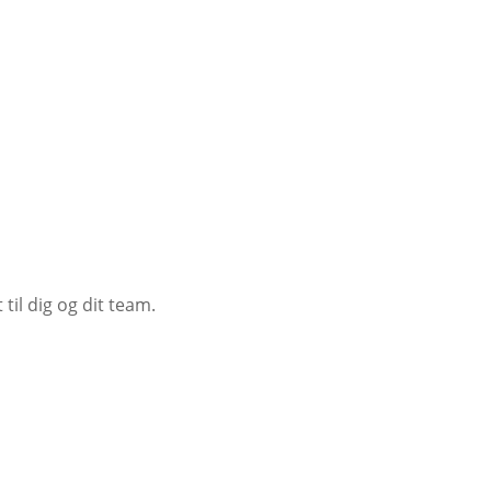
il dig og dit team.
etjene med én hånd – for smidigere ind‑ og
ne aftenture.