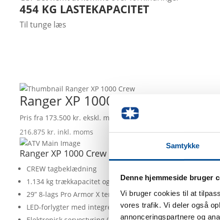
454 KG LASTEKAPACITET
Til tunge læs
Ranger XP 1000 Crew
Ranger XP 1000 Crew
Pris fra 173.500 kr. ekskl. moms
216.875 kr. inkl. moms
Samtykke
Ranger XP 1000 Crew EGENSKAPER:
CREW tagbeklædning
Denne hjemmeside bruger c
1.134 kg trækkapacitet og 454 kg lastekapacitet på ladet
Vi bruger cookies til at tilpas
29” 8-lags Pro Armor X terrændæk med 36 cm frihøjde (*2
vores trafik. Vi deler også 
LED-forlygter med integrerede blinklys
annonceringspartnere og anal
Elektronisk servostyring (EPS)