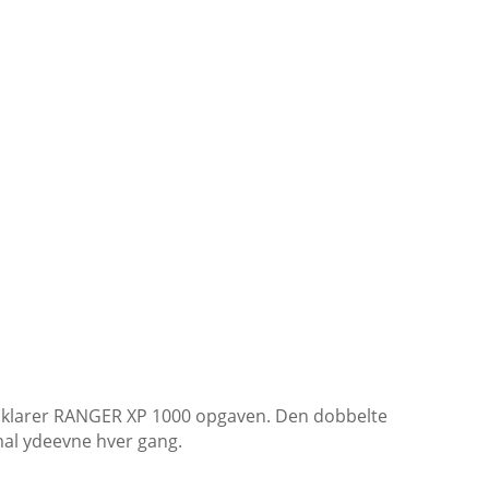
kkert på plads med op til 8 kopholdere. Derudover er
rne skifter. Justerbar sædeposition og vinklet ryglæn
er, klarer RANGER XP 1000 opgaven. Den dobbelte
mal ydeevne hver gang.