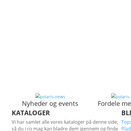
Se Ranger modeller
RZR
Se Modeller
Børn & Unge
Se modeller
Nyheder og events
Fordele me
KATALOGER
BL
Vi har samlet alle vores kataloger på denne side,
Tops
så du i ro mag kan bladre dem igennem og finde
Plad