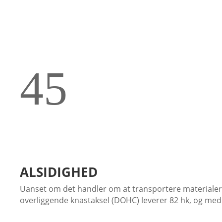
Smart opbevaring – altid lige ved hånden. Opbevar det
der USB‑udtag til opladning af mobil under kørslen.
SÆDER BYGGET TIL LANGE DAGE
Premium‑sæder giver høj komfort og god støtte og gør 
giver en mere ergonomisk siddestilling, mens ekstra si
4
5
ALSIDIGHED
Uanset om det handler om at transportere materialer, 
overliggende knastaksel (DOHC) leverer 82 hk, og med 
YDEEVNE MED PRÆCISION