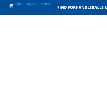
FIND FORHANDLER
ALLE 
Sportsman
Ranger
RZR
Børn & Unge
Sportsman
Se Modeller
Ranger