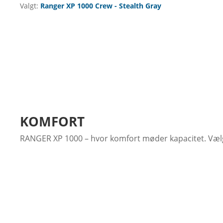
Valgt:
Ranger XP 1000 Crew - Stealth Gray
KOMFORT
RANGER XP 1000 – hvor komfort møder kapacitet. Vælg
KOMFORT HELE DAGEN
Nyd komforten i kabinen med justerbart rat og forme
udstigning.
FORLÆNG DAGEN – KØR LÆNGERE, O
LED‑forlygterne giver et kraftfuldt og stilrent udtryk og
PRAKTISKE LØSNINGER I KABINEN