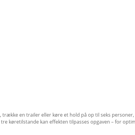
 vigtigste i de dobbelte handskerum, og hold drikkevarer si
det nemt at stige ind og ud af køretøjet, når arbejdsopgave
destøtte i ryggen sikrer stabilitet – også i krævende terræn.
trække en trailer eller køre et hold på op til seks person
tre køretilstande kan effekten tilpasses opgaven – for opti