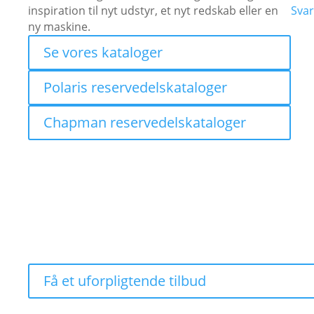
inspiration til nyt udstyr, et nyt redskab eller en
Svar
ny maskine.
Se vores kataloger
Polaris reservedelskataloger
Chapman reservedelskataloger
RANGER XP 1000 CREW
ALSIDIGHED I FOKUS
Få et uforpligtende tilbud