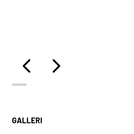
når
i
4
5
GALLERI