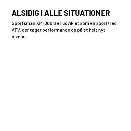
ALSIDIG I ALLE SITUATIONER
Sportsman XP 1000 S er udviklet som en sport/rec
ATV, der tager performance op på et helt nyt
niveau.
når
i
rken
8 kg
ogne