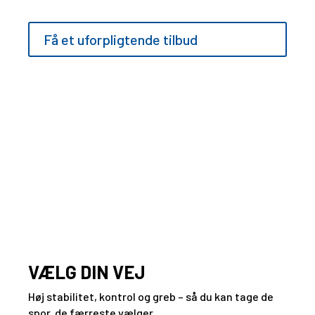
YDEEVNE TIL AT KØRE OVERALT
Få et uforpligtende tilbud
Oversigt
Egenskaber
Galleri
Video
VÆLG DIN VEJ
Høj stabilitet, kontrol og greb – så du kan tage de
spor, de færreste vælger.