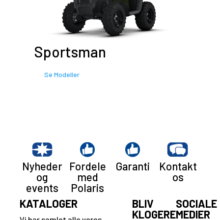
Sportsman
Se Modeller
Nyheder
Fordele
Garanti
Kontakt
og
med
os
events
Polaris
KATALOGER
BLIV
SOCIALE
KLOGERE
MEDIER
Vi har samlet alle vores