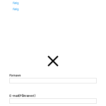
Følg
Følg
TILMELD DIG NYHEDSBREVET
M
Fornavn
E-mail
(Påkrævet)