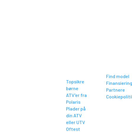
5
Forhandlere
5
KONTAKT
BLIV
INFORMAT
KLOGERE
POLARIS
Find model
Topsikre
Danmark
Finansierin
børne
Industrivej 20
Partnere
ATV'er fra
6900 Skjern
Cookiepoliti
Polaris
+45 96 80 80 88
Plader på
ÅBNINGSTIDER
din ATV
eller UTV
Mandag -
Oftest
Torsdag: Kl. 7.30