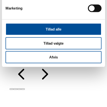
per og
Marketing
dæk
ke –
Tillad alle
ører.
Tillad valgte
 – så
Afvis
4
5