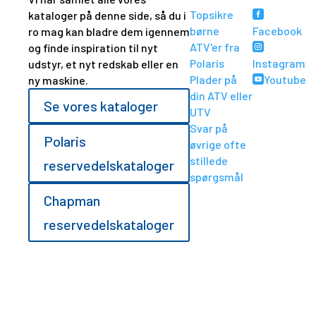
Topsikre
kataloger på denne side, så du i

børne
Facebook
ro mag kan bladre dem igennem
ATV'er fra
og finde inspiration til nyt

Polaris
Instagram
udstyr, et nyt redskab eller en
Plader på
Youtube
ny maskine.

din ATV eller
Se vores kataloger
UTV
Svar på
Polaris
øvrige ofte
stillede
reservedelskataloger
spørgsmål
Chapman
reservedelskataloger
SPORTSMAN XP 1000 S –
40TH EDITION