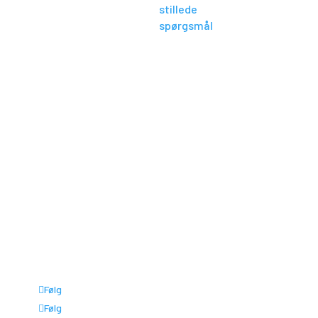
stillede
- 16.00
spørgsmål
Fredag: Kl. 7.30 -
12.30
Lørdag - Søndag:
Lukket
CVR 36426357
FOR
FORHANDLERE
Polaris DK
Forhandlerportal
Polaris Portal
Webshop
©Polaris Danmark 2026
Følg
Følg