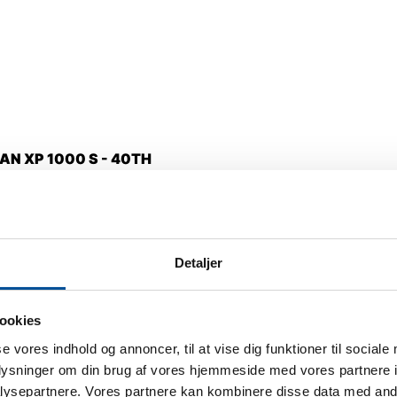
N XP 1000 S - 40TH
00 kr.
ekskl. moms
Detaljer
SPORT
ookies
Ydeevne dokumenteret i konkurrence og race.
se vores indhold og annoncer, til at vise dig funktioner til sociale
oplysninger om din brug af vores hjemmeside med vores partnere i
ysepartnere. Vores partnere kan kombinere disse data med andr