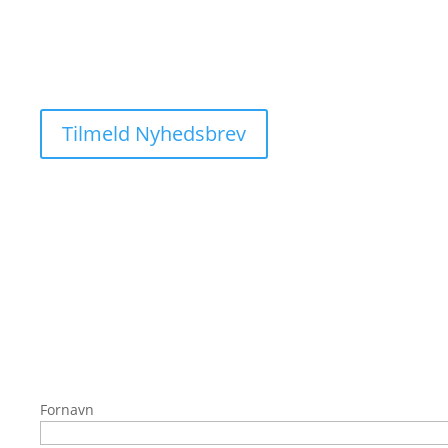
FRA POLARIS DANMARK
Altid i bevægelse, evigt søgende, aldrig i ro. Vores pas
arbejdsmaskiner er bygget til at være de bedste off-ro
racerbanen i ørkensolen, og alt derimellem.
Tilmeld Nyhedsbrev
TILMELD DIG NYHEDSBREVET
Fornavn